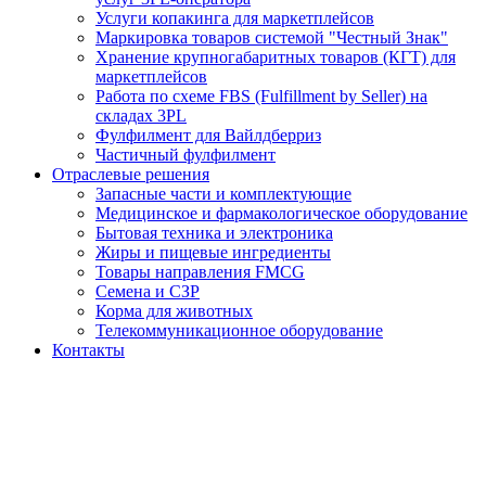
Услуги копакинга для маркетплейсов
Маркировка товаров системой "Честный Знак"
Хранение крупногабаритных товаров (КГТ) для
маркетплейсов
Работа по схеме FBS (Fulfillment by Seller) на
складах 3PL
Фулфилмент для Вайлдберриз
Частичный фулфилмент
Отраслевые решения
Запасные части и комплектующие
Медицинское и фармакологическое оборудование
Бытовая техника и электроника
Жиры и пищевые ингредиенты
Товары направления FMCG
Семена и СЗР
Корма для животных
Телекоммуникационное оборудование
Контакты