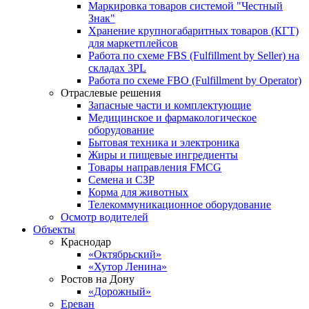
Маркировка товаров системой "Честный
Знак"
Хранение крупногабаритных товаров (КГТ)
для маркетплейсов
Работа по схеме FBS (Fulfillment by Seller) на
складах 3PL
Работа по схеме FBO (Fulfillment by Operator)
Отраслевые решения
Запасные части и комплектующие
Медицинское и фармакологическое
оборудование
Бытовая техника и электроника
Жиры и пищевые ингредиенты
Товары направления FMCG
Семена и СЗР
Корма для животных
Телекоммуникационное оборудование
Осмотр водителей
Объекты
Краснодар
«Октябрьский»
«Хутор Ленина»
Ростов на Дону
«Дорожный»
Ереван