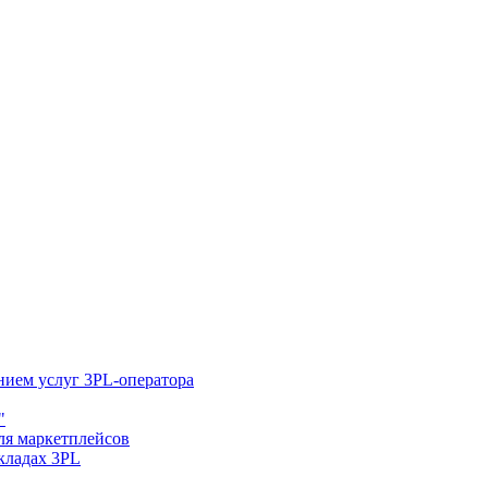
нием услуг 3PL-оператора
"
ля маркетплейсов
складах 3PL