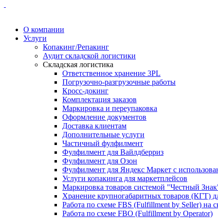
О компании
Услуги
Копакинг/Репакинг
Аудит складской логистики
Складская логистика
Ответственное хранение 3PL
Погрузочно-разгрузочные работы
Кросс-докинг
Комплектация заказов
Маркировка и переупаковка
Оформление документов
Доставка клиентам
Дополнительные услуги
Частичный фулфилмент
Фулфилмент для Вайлдберриз
Фулфилмент для Озон
Фулфилмент для Яндекс Маркет с использова
Услуги копакинга для маркетплейсов
Маркировка товаров системой "Честный Знак
Хранение крупногабаритных товаров (КГТ) д
Работа по схеме FBS (Fulfillment by Seller) на 
Работа по схеме FBO (Fulfillment by Operator)