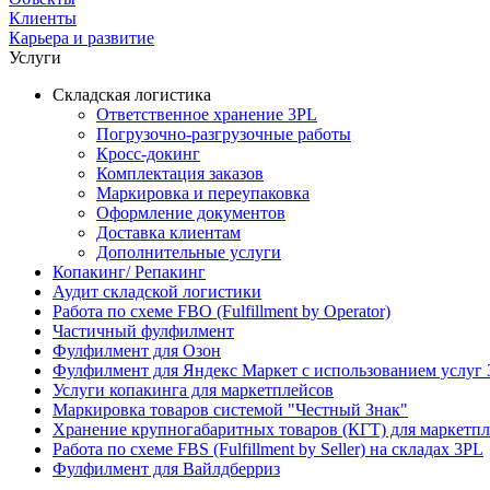
Клиенты
Карьера и развитие
Услуги
Складская логистика
Ответственное хранение 3PL
Погрузочно-разгрузочные работы
Кросс-докинг
Комплектация заказов
Маркировка и переупаковка
Оформление документов
Доставка клиентам
Дополнительные услуги
Копакинг/ Репакинг
Аудит складской логистики
Работа по схеме FBO (Fulfillment by Operator)
Частичный фулфилмент
Фулфилмент для Озон
Фулфилмент для Яндекс Маркет с использованием услуг 
Услуги копакинга для маркетплейсов
Маркировка товаров системой "Честный Знак"
Хранение крупногабаритных товаров (КГТ) для маркетп
Работа по схеме FBS (Fulfillment by Seller) на складах 3PL
Фулфилмент для Вайлдберриз