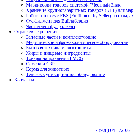
Маркировка товаров системой "Честный Знак"
Хранение крупногабаритных товаров (КГТ) для ма
Работа по схеме FBS (Fulfillment by Seller) на склад
Фулфилмент для Вайлдберриз
Частичный фулфилмент
Отраслевые решения
Запасные части и комплектующие
Медицинское и фармакологическое оборудование
Бытовая техника и электроника
Жиры и пищевые ингредиенты
Товары направления FMCG
Семена и СЗР
Корма для животных
Телекоммуникационное оборудование
Контакты
+7 (928) 041-72-66