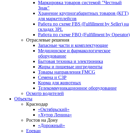
Маркировка товаров системой "Честный
Знак"
Хранение крупногабаритных товаров (КГТ)
для маркетплейсов
Работа по схеме FBS (Fulfillment by Seller) на
складах 3PL
Работа по схеме FBO (Fulfillment by Operator)
Отраслевые решения
Запасные части и комплектующие
Медицинское и фармакологическое
оборудование
Бытовая техника и электроника
Жиры и пищевые ингредиенты
Товары направления FMCG
Семена и СЗР
Корма для животных
Телекоммуникационное оборудование
Осмотр водителей
Объекты
Краснодар
«Октябрьский»
«Хутор Ленина»
Ростов на Дону
«Дорожный»
Ереван