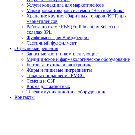
Услуги копакинга для маркетплейсов
Маркировка товаров системой "Честный Знак"
Хранение крупногабаритных товаров (КГТ) для
маркетплейсов
Работа по схеме FBS (Fulfillment by Seller) на
складах 3PL
Фулфилмент для Вайлдберриз
Частичный фулфилмент
Отраслевые решения
Запасные части и комплектующие
Медицинское и фармакологическое оборудование
Бытовая техника и электроника
Жиры и пищевые ингредиенты
Товары направления FMCG
Семена и СЗР
Корма для животных
Телекоммуникационное оборудование
Контакты